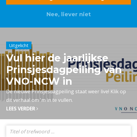
Nee, liever niet
Lid worden? Klik hier
Uitgelicht
Vul hier de jaarlijkse
Prinsjesdagpeiling van
VNO-NCW in
De nieuwe Prinsjesdagpeiling staat weer live! Klik op
dit verhaal om 'm in te vullen.
LEES VERDER