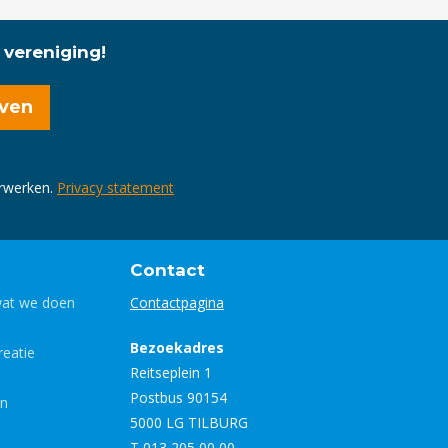
 vereniging!
erwerken.
Privacy statement
Contact
wat we doen
Contactpagina
Bezoekadres
eatie
Reitseplein 1
Postbus 90154
en
5000 LG TILBURG
T 013 205 00 00