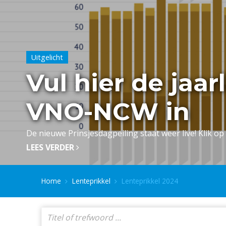
Uitgelicht
Vul hier de jaar
VNO-NCW in
De nieuwe Prinsjesdagpeiling staat weer live! Klik op 
LEES VERDER
Home
Lenteprikkel
Lenteprikkel 2024