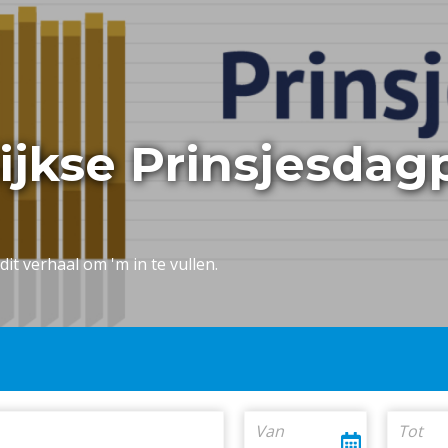
lijkse Prinsjesdag
dit verhaal om 'm in te vullen.