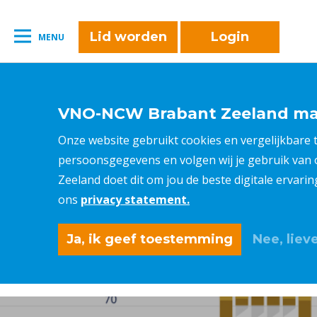
naar:
Leestijd:
< 1
minuut
" />
Lid worden
Login
MENU
VNO-NCW Brabant Zeeland maa
Onze website gebruikt cookies en vergelijkbare
persoonsgegevens en volgen wij je gebruik van
Zeeland doet dit om jou de beste digitale ervari
ons
privacy statement.
Ja, ik geef toestemming
Nee, lieve