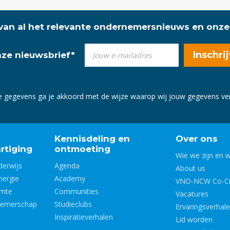
 van al het relevante ondernemersnieuws en onze
onze nieuwsbrief
*
e gegevens ga je akkoord met de wijze waarop wij jouw gegevens v
Kennisdeling en
Over ons
rtiging
ontmoeting
Wie we zijn en 
derwijs
Agenda
About us
nergie
Academy
VNO-NCW Co-Cr
imte
Communities
Vacatures
nemerschap
Studieclubs
Ervaringsverhal
Inspiratieverhalen
Lid worden