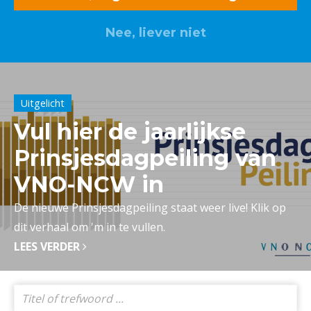
Nee, liever niet
Lid worden? Klik hier
Uitgelicht
Vul hier de jaarlijkse
Prinsjesdagpeiling van
VNO-NCW in
De nieuwe Prinsjesdagpeiling staat weer live! Klik op
dit verhaal om 'm in te vullen.
LEES VERDER