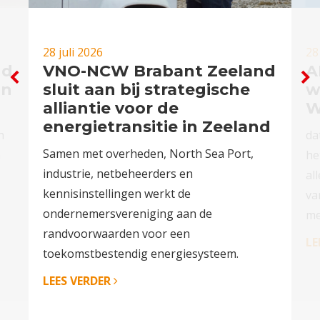
28 juli 2026
28
nd
VNO-NCW Brabant Zeeland
A
in
sluit aan bij strategische
w
alliantie voor de
W
energietransitie in Zeeland
n
da
Samen met overheden, North Sea Port,
n
he
industrie, netbeheerders en
al
kennisinstellingen werkt de
va
ondernemersvereniging aan de
me
randvoorwaarden voor een
LE
toekomstbestendig energiesysteem.
LEES VERDER