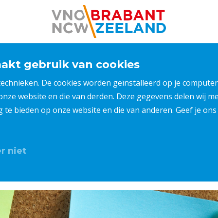
kt gebruik van cookies
 technieken. De cookies worden geïnstalleerd op je compu
 onze website en die van derden. Deze gegevens delen wij 
ng te bieden op onze website en die van anderen. Geef je o
r niet