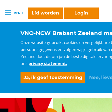
Lid worden
Login
MENU
VNO-NCW Brabant Zeeland maa
Onze website gebruikt cookies en vergelijkbare
persoonsgegevens en volgen wij je gebruik van
Zeeland doet dit om jou de beste digitale ervari
ons
privacy statement.
Ja, ik geef toestemming
Nee, lieve