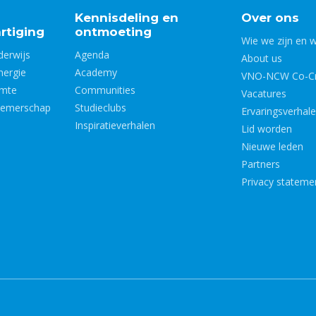
Kennisdeling en
Over ons
rtiging
ontmoeting
Wie we zijn en 
derwijs
Agenda
About us
nergie
Academy
VNO-NCW Co-Cr
imte
Communities
Vacatures
nemerschap
Studieclubs
Ervaringsverhal
Inspiratieverhalen
Lid worden
Nieuwe leden
Partners
Privacy stateme