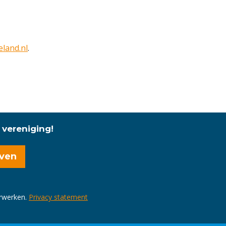
land.nl
.
 vereniging!
erwerken.
Privacy statement