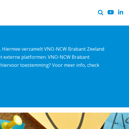
ter. Hiermee verzamelt VNO-NCW Brabant Zeeland
met externe platformen. VNO-NCW Brabant
ns hiervoor toestemming? Voor meer info, check