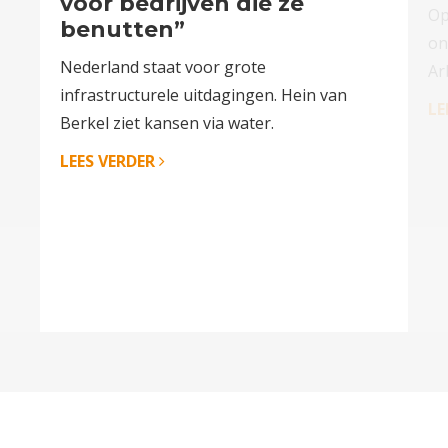
voor bedrijven die ze
Op
benutten”
on
Nederland staat voor grote
Ar
infrastructurele uitdagingen. Hein van
LE
Berkel ziet kansen via water.
LEES VERDER