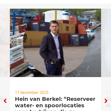
11 december 2025
8 
en
Hein van Berkel: “Reserveer
T
water- en spoorlocaties
A