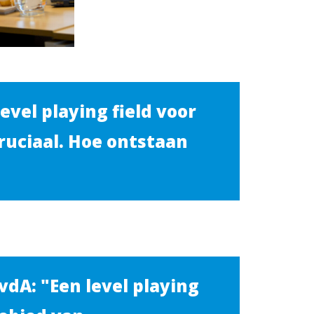
evel playing field voor
ruciaal. Hoe ontstaan
dA: "Een level playing