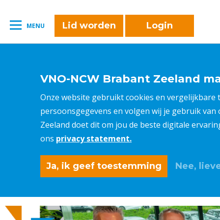
naar:
Leestijd:
< 1
minuut
" />
Lid worden
Login
MENU
VNO-NCW Brabant Zeeland maa
Onze website gebruikt cookies en vergelijkbare
persoonsgegevens en volgen wij je gebruik van
Zeeland doet dit om jou de beste digitale ervari
ons
privacy statement.
Ja, ik geef toestemming
Nee, lieve