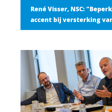
René Visser, NSC: "Beperk
accent bij versterking va