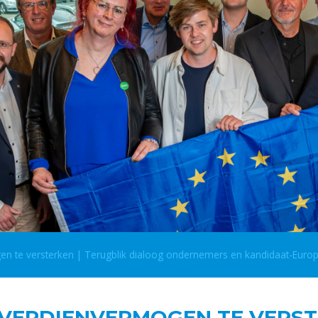
en te versterken | Terugblik dialoog ondernemers en kandidaat-Europ
 VERDIENVERMOGEN TE VERST