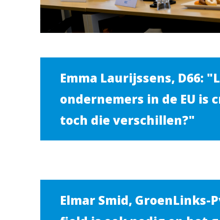
Emma Laurijssens, D66: "L
ondernemers in de EU is c
toch die verschillen?"
Elmar Smid, GroenLinks-Pv