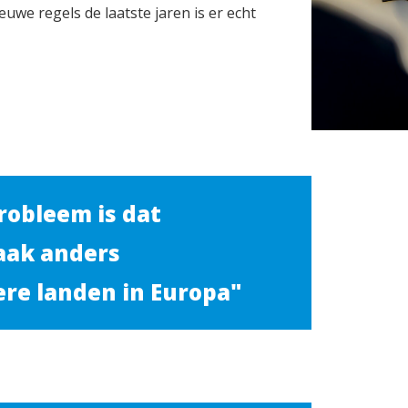
uwe regels de laatste jaren is er echt
robleem is dat
aak anders
ere landen in Europa"