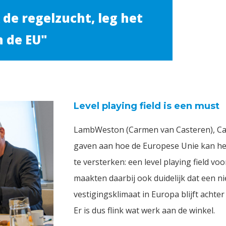
 de regelzucht, leg het
n de EU"
Level playing field is een must
LambWeston (Carmen van Casteren), Carg
gaven aan hoe de Europese Unie kan help
te versterken: een level playing field v
maakten daarbij ook duidelijk dat een 
vestigingsklimaat in Europa blijft achte
Er is dus flink wat werk aan de winkel.