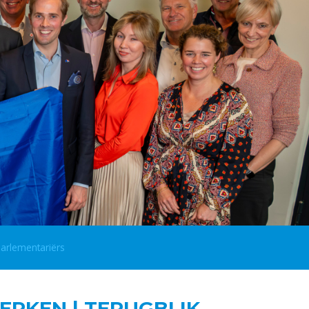
arlementariërs
ERKEN | TERUGBLIK