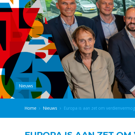
Nieuws
Home
Nieuws
Europa is aan zet om verdienvermog
EUROPA IS AAN ZET OM